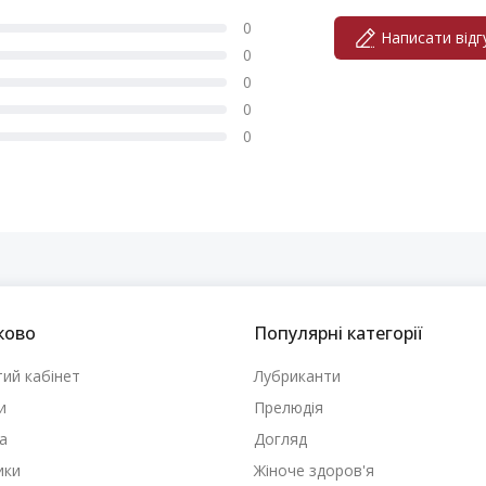
0
Написати відг
0
0
0
0
ково
Популярні категорії
ий кабінет
Лубриканти
и
Прелюдія
а
Догляд
ики
Жіноче здоров'я