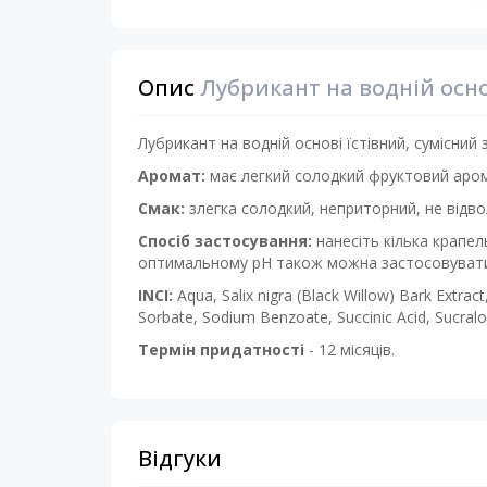
Опис
Лубрикант на водній осн
Лубрикант на водній основі їстівний, сумісний 
Аромат:
має легкий солодкий фруктовий аром
Смак:
злегка солодкий, неприторний, не відво
Спосіб застосування:
нанесіть кілька крапе
оптимальному рН також можна застосовувати 
INCI:
Aqua, Salix nigra (Black Willow) Bark Extra
Sorbate, Sodium Benzoate, Succinic Acid, Sucral
Термін придатності
- 12 місяців.
Відгуки