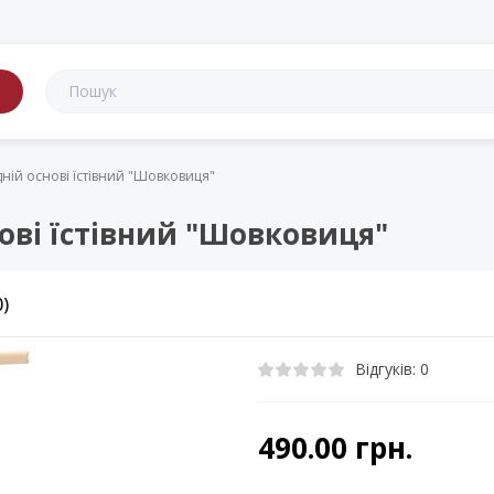
в
ній основі їстівний "Шовковиця"
ові їстівний "Шовковиця"
0)
Відгуків: 0
490.00 грн.