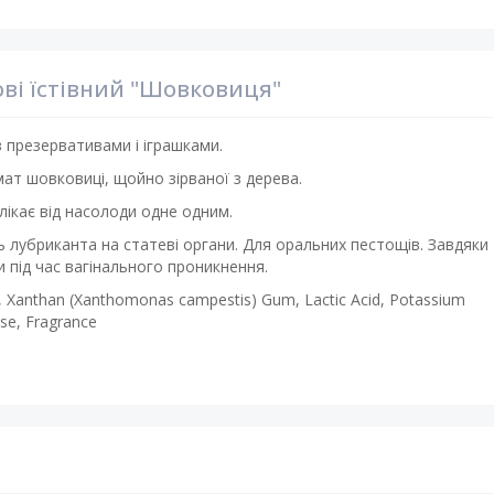
ові їстівний "Шовковиця"
з презервативами і іграшками.
ат шовковиці, щойно зірваної з дерева.
лікає від насолоди одне одним.
ль лубриканта на статеві органи. Для оральних пестощів. Завдяки
під час вагінального проникнення.
ct, Xanthan (Xanthomonas campestis) Gum, Lactic Acid, Potassium
ose, Fragrance