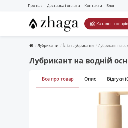
Про нас
Доставка і оплата
Контакти
Блог
Каталог товарі
Лубриканти
Їстівні лубриканти
Лубрикант на вод
Лубрикант на водній осн
Все про товар
Опис
Відгуки (