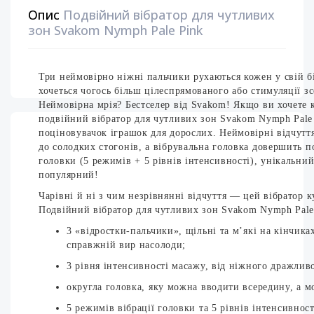
Опис
Подвійний вібратор для чутливих
зон Svakom Nymph Pale Pink
Три неймовірно ніжні пальчики рухаються кожен у свій бі
хочеться чогось більш цілеспрямованого або стимуляції зс
Неймовірна мрія? Бестселер від Svakom! Якщо ви хочете 
подвійний вібратор для чутливих зон Svakom Nymph Pale 
поціновувачок іграшок для дорослих. Неймовірні відчуття
до солодких стогонів, а вібрувальна головка довершить п
головки (5 режимів + 5 рівнів інтенсивності), унікальни
популярний!
Чарівні й ні з чим незрівнянні відчуття — цей вібратор 
Подвійний вібратор для чутливих зон Svakom Nymph Pale
3 «відростки-пальчики», щільні та м’які на кінчик
справжній вир насолоди;
3 рівня інтенсивності масажу, від ніжного дражлив
округла головка, яку можна вводити всередину, а м
5 режимів вібрації головки та 5 рівнів інтенсивнос