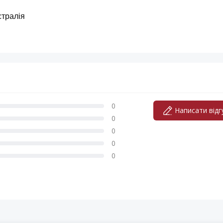
стралія
0
Написати відг
0
0
0
0