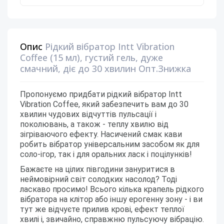
Опис
Рідкий вібратор Intt Vibration
Coffee (15 мл), густий гель, дуже
смачний, діє до 30 хвилин Опт.Знижка
Пропонуємо придбати рідкий вібратор Intt
Vibration Coffee, який забезпечить вам до 30
хвилин чудових відчуттів пульсації і
поколювань, а також - теплу хвилю від
зігріваючого ефекту. Насичений смак кави
робить вібратор універсальним засобом як для
соло-ігор, так і для оральних ласк і поцілунків!
Бажаєте на цілих півгодини зануритися в
неймовірний світ солодких насолод? Тоді
ласкаво просимо! Всього кілька крапель рідкого
вібратора на клітор або іншу ерогенну зону - і ви
тут же відчуєте прилив крові, ефект теплої
хвилі і, звичайно, справжню пульсуючу вібрацію.