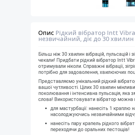
Опис
Рідкий вібратор Intt Vibra
незвичайний, діє до 30 хвилин
Більш ніж 30 хвилин вібрацій, пульсацій і 
чекали! Придбати рідкий вібратор Intt Vibr
отримували ніколи. Справжні вібрації, зіг
потрібно для задоволення, хвилюючих поцілу
Представляємо унікальний рідкий вібратор
вашої чутливості. Цілих 30 хвилин мінлив
поколювання і інтенсивна пульсація, яка 
слова! Використовувати вібратор можна п
для мастурбації: нанесіть 1 краплю на
насолоджуючись незвичайними відчу
нанесіть пару крапель рідкого вібрат
переходячи до оральних пестощів!