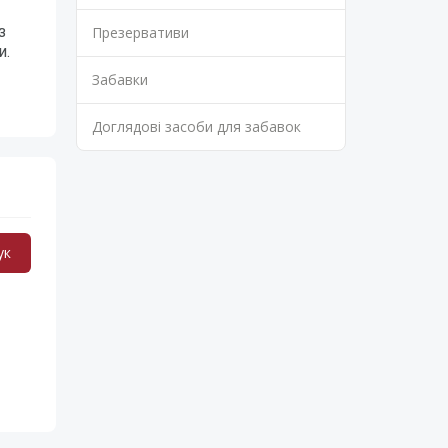
з
Презервативи
и.
Забавки
Доглядові засоби для забавок
ук