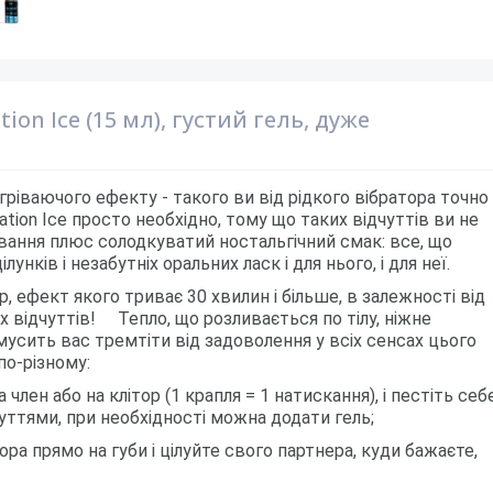
tion Ice (15 мл), густий гель, дуже
зігріваючого ефекту - такого ви від рідкого вібратора точно
ation Ice просто необхідно, тому що таких відчуттів ви не
рівання плюс солодкуватий ностальгічний смак: все, що
нків і незабутніх оральних ласк і для нього, і для неї.
, ефект якого триває 30 хвилин і більше, в залежності від
их відчуттів! Тепло, що розливається по тілу, ніжне
змусить вас тремтіти від задоволення у всіх сенсах цього
о-різному:
 член або на клітор (1 крапля = 1 натискання), і пестіть себе
ттями, при необхідності можна додати гель;
ора прямо на губи і цілуйте свого партнера, куди бажаєте,