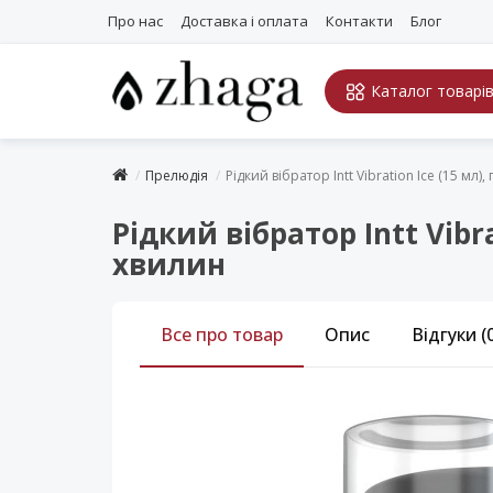
Про нас
Доставка і оплата
Контакти
Блог
Каталог товарі
Прелюдія
Рідкий вібратор Intt Vibration Ice (15 мл
Рідкий вібратор Intt Vibr
хвилин
Все про товар
Опис
Відгуки (