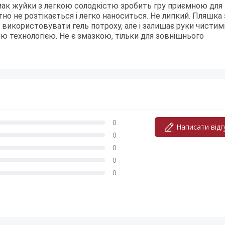
смак жуйки з легкою солодкістю зробить гру приємною для
тно не розтікається і легко наноситься. Не липкий. Пляшка 
використовувати гель потроху, але і залишає руки чистим
ю технологією. Не є змазкою, тільки для зовнішнього
0
Написати відг
0
0
0
0