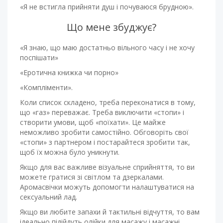
«Я не встигла прийняти душ і почуваюся брудною».
Що мене збуджує?
«Я знаю, що маю достатньо вільного часу і не хочу
поспішати»
«Еротична книжка чи порно»
«Компліменти».
Коли список складено, треба переконатися в тому,
що «газ» переважає. Треба виключити «стопи» і
створити умови, щоб «поїхати». Це майже
неможливо зробити самостійно. Обговоріть свої
«стопи» з партнером і постарайтеся зробити так,
щоб їх можна було уникнути.
Якщо для вас важливе візуальне сприйняття, то ви
можете гратися зі світлом та дзеркалами.
Аромасвічки можуть допомогти налаштуватися на
сексуальний лад.
Якщо ви любите запахи й тактильні відчуття, то вам
ідеально підійдуть олійки для масажу і масажні