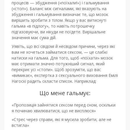
процесів — збудження («поїхали!») і гальмування
(«стоп»). Баланс між сигналами, які вказують на
збудження і гальмування визначає те, що мозок
вирішить зробити з тілом. Якщо у вас витиснуті
гальма «в підлогу», то навіть потрошечку
підгазовуючи, ви нікуди не поїдете. Вирішальне
значення має сума дій.
Уявіть, що всі свідомі й несвідомі причини, через які
вам не хочеться займатися сексом, — це слабкі
натиски на гальма. Для того, щоб «поїхати» мозок
має отримати значно потужніший сигнал, який
перекриє усі «стопи». Щоб зрозуміти, що вас
«вимикає», експертка з сексуального виховання Емілі
Нагоскі радить скласти список. Наприклад:
Що мене гальмує:
«Пропозиція зайнятися сексом перед сном, оскільки
я починаю хвилюватися, що не висплюся»
«Стрес через справи, які я мусила зробити, але не
встигла»