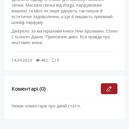
свічки. Масажні свічки від zhaga, парфумовані
вишнею та kikre не лише дарують тактильне й
естетичне задоволення, а ще й лишають приємний
шлейф парфуму.
Джерело: за матеріалами книги Ніни Брохманн, Еллен
Стьоккен Дааль “Приховане диво. Вся правда про
анатомію жінки.
14.04.2024
482
0
Коментарі (0)
Немає коментарів про даній статті.