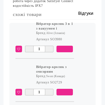
робота через додаток Satisfyer Connect
водостійкість IPX7
Відгуки
схожі товари
Вібратор-кролик 3 в 1
з вакуумом і
Бренд
пульсівною
Alive (Іспанія)
стимуляцією точки G
Артикул
SO3980
Alive Caribbean Shine
Blue
Вібратор-кролик з
сенсорним
Бренд
управлінням і
Swan (Канада)
ротацією Touch by
Артикул
SO2729
SWAN - Duo Purple,
глибока вібрація