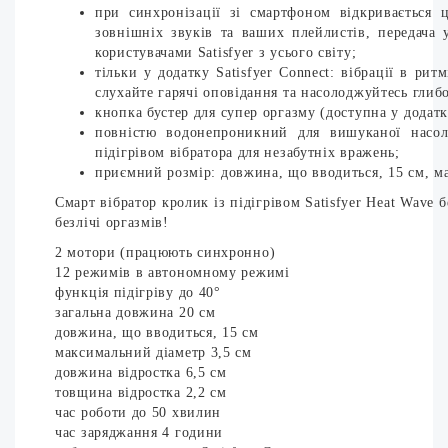
при синхронізації зі смартфоном відкривається ц
зовнішніх звуків та ваших плейлистів, передача 
користувачами Satisfyer з усього світу;
тільки у додатку Satisfyer Connect: вібрації в р
слухайте гарячі оповідання та насолоджуйтесь глиб
кнопка бустер для супер оргазму (доступна у додат
повністю водонепроникний для вишуканої насол
підігрівом вібратора для незабутніх вражень;
приємний розмір: довжина, що вводиться, 15 см, м
Смарт вібратор кролик із підігрівом Satisfyer Heat Wav
безлічі оргазмів!
2 мотори (працюють синхронно)
12 режимів в автономному режимі
функція підігріву до 40°
загальна довжина 20 см
довжина, що вводиться, 15 см
максимальний діаметр 3,5 см
довжина відростка 6,5 см
товщина відростка 2,2 см
час роботи до 50 хвилин
час заряджання 4 години