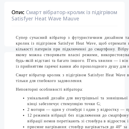
Опис
Смарт вібратор-кролик із підігрівом
Satisfyer Heat Wave Mauve
Супер сучасний вібратор з футуристичним дизайном т
кролик із підігрівом Satisfyer Heat Wave, щоб отримати
кількості патернів при підключенні до смартфону. Вібрує
якому можна створювати власні режими, використовува
будь-якій відстані та багато іншого. П'ять хвилин — і в
із прийняттям гарячої ванни або прохолодного душу для н
Смарт вібратор кролик з підігрівом Satisfyer Heat Wave 
тільки для глибокого задоволення.
Неповторні особливості вібратора:
унікальний дизайн для внутрішньої та зовнішньої 
кінці забезпечує стимуляцію точки G;
2 мотори — один у стовбурі і один у відростку — 
12 режимів вібрації без підключення до смартфону:
вібрації немов перетікають зі стовбура в відросток і
приємне нагрівання: стовбур нагрівається до 40° за