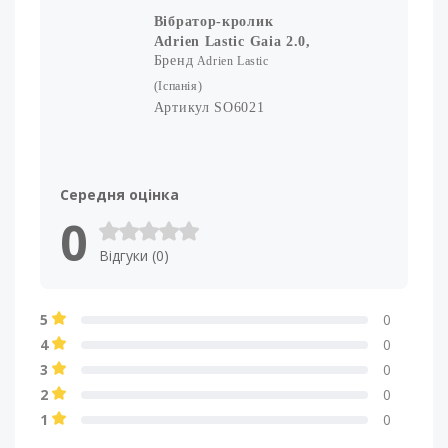
Вібратор-кролик
Adrien Lastic Gaia 2.0,
Бренд
що перезаряджається
Adrien Lastic
(Іспанія)
Артикул
SO6021
Середня оцінка
0
Відгуки (0)
5
0
4
0
3
0
2
0
1
0