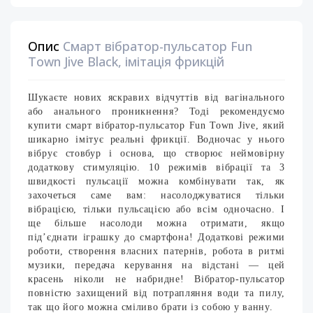
Опис
Смарт вібратор-пульсатор Fun
Town Jive Black, імітація фрикцій
Шукаєте нових яскравих відчуттів від вагінального
або анального проникнення? Тоді рекомендуємо
купити смарт вібратор-пульсатор Fun Town Jive, який
шикарно імітує реальні фрикції. Водночас у нього
вібрує стовбур і основа, що створює неймовірну
додаткову стимуляцію. 10 режимів вібрації та 3
швидкості пульсації можна комбінувати так, як
захочеться саме вам: насолоджуватися тільки
вібрацією, тільки пульсацією або всім одночасно. І
ще більше насолоди можна отримати, якщо
під’єднати іграшку до смартфона! Додаткові режими
роботи, створення власних патернів, робота в ритмі
музики, передача керування на відстані — цей
красень ніколи не набридне! Вібратор-пульсатор
повністю захищений від потрапляння води та пилу,
так що його можна сміливо брати із собою у ванну.