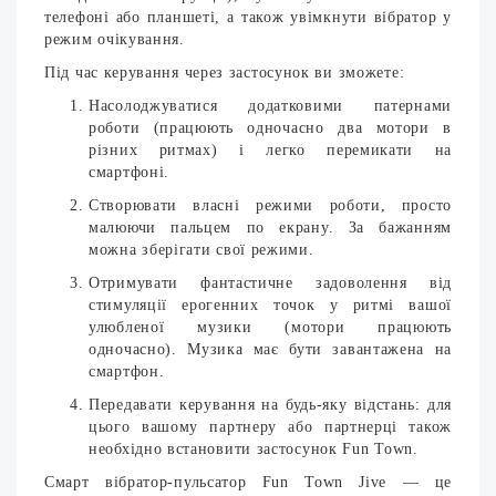
телефоні або планшеті, а також увімкнути вібратор у
режим очікування.
Під час керування через застосунок ви зможете:
Насолоджуватися додатковими патернами
роботи (працюють одночасно два мотори в
різних ритмах) і легко перемикати на
смартфоні.
Створювати власні режими роботи, просто
малюючи пальцем по екрану. За бажанням
можна зберігати свої режими.
Отримувати фантастичне задоволення від
стимуляції ерогенних точок у ритмі вашої
улюбленої музики (мотори працюють
одночасно). Музика має бути завантажена на
смартфон.
Передавати керування на будь-яку відстань: для
цього вашому партнеру або партнерці також
необхідно встановити застосунок Fun Town.
Смарт вібратор-пульсатор Fun Town Jive — це