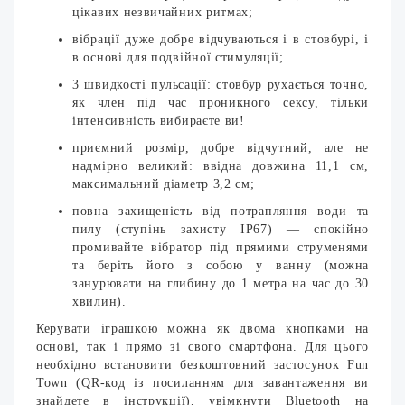
цікавих незвичайних ритмах;
вібрації дуже добре відчуваються і в стовбурі, і
в основі для подвійної стимуляції;
3 швидкості пульсації: стовбур рухається точно,
як член під час проникного сексу, тільки
інтенсивність вибираєте ви!
приємний розмір, добре відчутний, але не
надмірно великий: ввідна довжина 11,1 см,
максимальний діаметр 3,2 см;
повна захищеність від потрапляння води та
пилу (ступінь захисту IP67) — спокійно
промивайте вібратор під прямими струменями
та беріть його з собою у ванну (можна
занурювати на глибину до 1 метра на час до 30
хвилин).
Керувати іграшкою можна як двома кнопками на
основі, так і прямо зі свого смартфона. Для цього
необхідно встановити безкоштовний застосунок Fun
Town (QR-код із посиланням для завантаження ви
знайдете в інструкції), увімкнути Bluetooth на