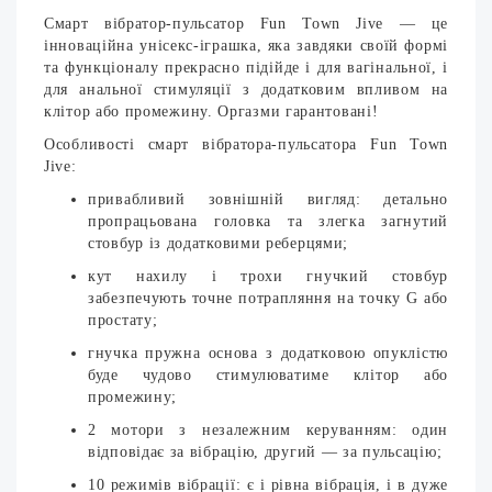
Смарт вібратор-пульсатор Fun Town Jive — це
інноваційна унісекс-іграшка, яка завдяки своїй формі
та функціоналу прекрасно підійде і для вагінальної, і
для анальної стимуляції з додатковим впливом на
клітор або промежину. Оргазми гарантовані!
Особливості смарт вібратора-пульсатора Fun Town
Jive:
привабливий зовнішній вигляд: детально
пропрацьована головка та злегка загнутий
стовбур із додатковими реберцями;
кут нахилу і трохи гнучкий стовбур
забезпечують точне потрапляння на точку G або
простату;
гнучка пружна основа з додатковою опуклістю
буде чудово стимулюватиме клітор або
промежину;
2 мотори з незалежним керуванням: один
відповідає за вібрацію, другий — за пульсацію;
10 режимів вібрації: є і рівна вібрація, і в дуже