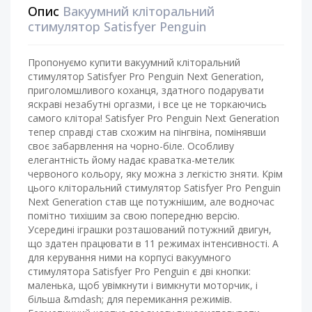
Опис
Вакуумний кліторальний
стимулятор Satisfyer Penguin
Пропонуємо купити вакуумний кліторальний
стимулятор Satisfyer Pro Penguin Next Generation,
приголомшливого коханця, здатного подарувати
яскраві незабутні оргазми, і все це не торкаючись
самого клітора! Satisfyer Pro Penguin Next Generation
тепер справді став схожим на пінгвіна, помінявши
своє забарвлення на чорно-біле. Особливу
елегантність йому надає краватка-метелик
червоного кольору, яку можна з легкістю зняти. Крім
цього кліторальний стимулятор Satisfyer Pro Penguin
Next Generation став ще потужнішим, але водночас
помітно тихішим за свою попередню версію.
Усередині іграшки розташований потужний двигун,
що здатен працювати в 11 режимах інтенсивності. А
для керування ними на корпусі вакуумного
стимулятора Satisfyer Pro Penguin є дві кнопки:
маленька, щоб увімкнути і вимкнути моторчик, і
більша &mdash; для перемикання режимів.