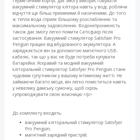
Герметичний корпус дає змогу використовувати
вакуумний стимулятор клітора навіть у воді, роблячи
відчуття ще більш приємними й насиченими. До того
ж тепла вода сприяє більшому розслабленню та
максимальному задоволенню. Водонепроникність
також дає змогу легко помити Сатісфаєр після
застосування. Вакуумний стимулятор Satisfaer Pro
Penguin працює від вбудованого акумулятора. А
заряджається він за допомогою магнітного USB-
кабелю, так що у вас не буде потреби купувати
батарейки. Яскравий та модний вакуумний
кліторальний стимулятор Satisfyer Pro Penguin стане
чудовим супутником у вашому інтимному житті. Не
займаючи багато місця, він легко поміститься навіть
у невелику дамську сумочку, щоб скрізь
супроводжувати свою власницю.</p>
До комплекту входить:
вакуумний кліторальний стимулятор Satisfyer
Pro Penguin;
магнітний зарядний пристрій;