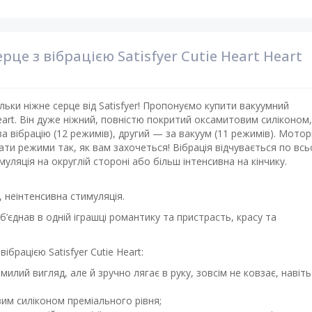
це з вібрацією Satisfyer Cutie Heart Heart
ки ніжне серце від Satisfyer! Пропонуємо купити вакуумний
Heart. Він дуже ніжний, повністю покритий оксамитовим силіконом,
 вібрацію (12 режимів), другий — за вакуум (11 режимів). Мотор
ти режими так, як вам захочеться! Вібрація відчувається по вс
муляція на округлій стороні або більш інтенсивна на кінчику.
, неінтенсивна стимуляція.
об’єднав в одній іграшці романтику та пристрасть, красу та
брацією Satisfyer Cutie Heart:
милий вигляд, але й зручно лягає в руку, зовсім не ковзає, навіть
им силіконом преміального рівня;