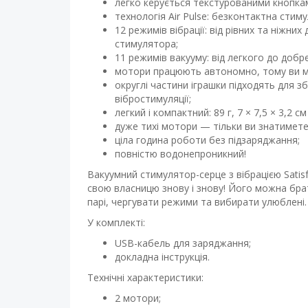
легко керується текстурованими кнопками
технологія Air Pulse: безконтактна стим
12 режимів вібрації: від рівних та ніжни
стимулятора;
11 режимів вакууму: від легкого до доб
мотори працюють автономно, тому ви мож
округлі частини іграшки підходять для з
вібростимуляції;
легкий і компактний: 89 г, 7 × 7,5 × 3,2
дуже тихі мотори — тільки ви знатимет
ціла година роботи без підзаряджання;
повністю водонепроникний!
Вакуумний стимулятор-серце з вібрацією Satis
свою власницю знову і знову! Його можна брат
парі, чергувати режими та вибирати улюблені.
У комплекті:
USB-кабель для заряджання;
докладна інструкція.
Технічні характеристики:
2 мотори;