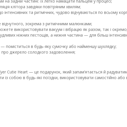
 на задній частині: їх легко намацати пальцем у процесі;
уляція клітора завдяки повітряним хвилям;
х до інтенсивних та ритмічних, чудово відчуваються по всьому кор
ре відчутного, зокрема з ритмічними малюнками;
ете використовувати вакуум і вібрацію як разом, так і окремо
будливих ніжних пестощів, а нижня частина — для більш інтенсив
 см — поміститься в будь-яку сумочку або найменшу шухлядку;
е про джерело солодкого задоволення;
fyer Cutie Heart — це подарунок, який запам’ятається й радувати
и із собою в будь-які поїздки, використовувати самостійно або 