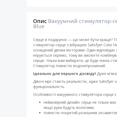
Опис
Вакуумний стимулятор-сер
Blue
Серце в подарунок — що може бути краще? Тіль
стимулятор-серце з вібрацією Satisfyer Cutie 
оснащений двома моторами. Один відповідає за
керуються окремо, тому ви зможете комбінува
серцю: тільки вам вибирати, це буде ніжна сти
Стимулятор повністю водонепроникний.
Ідеально для першого досвіду!
Дуже м'яка
Дівочі мрії стають реальністю, адже Satisfyer 
функціональність.
Особливості вакуумного стимулятора-серця з ві
неймовірний дизайн: серце не тільки має 
якщо руки будуть вологими;
повністю покритий розкішним оксамитов