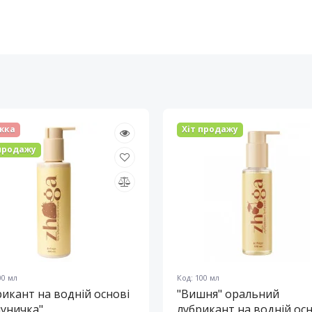
жка
Хіт продажу
 продажу
00 мл
Код: 100 мл
икант на водній основі
"Вишня" оральний
уничка"
лубрикант на водній осн