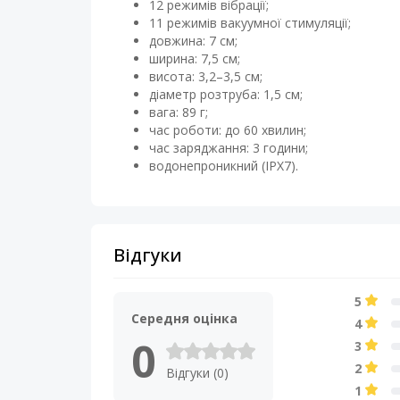
12 режимів вібрації;
11 режимів вакуумної стимуляції;
довжина: 7 см;
ширина: 7,5 см;
висота: 3,2–3,5 см;
діаметр розтруба: 1,5 см;
вага: 89 г;
час роботи: до 60 хвилин;
час заряджання: 3 години;
водонепроникний (IPX7).
Відгуки
5
Середня оцінка
4
0
3
2
Відгуки (0)
1