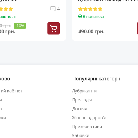
4
аявності
В наявності
0 грн.
-10%
00 грн.
490.00 грн.
ково
Популярні категорії
ий кабінет
Лубриканти
и
Прелюдія
а
Догляд
ики
Жіноче здоров'я
Презервативи
Забавки