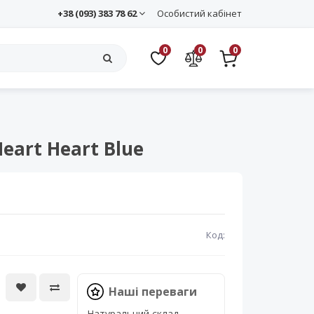
+38 (093) 383 78 62
Особистий кабінет
0
0
0
eart Heart Blue
Код:
Наші переваги
Натуральний склад