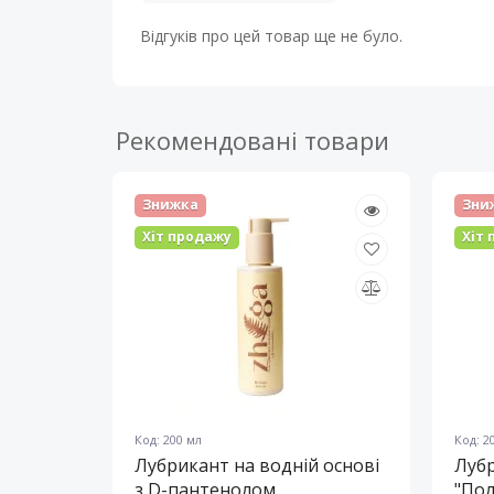
Відгуків про цей товар ще не було.
Рекомендовані товари
Знижка
Зни
Хіт продажу
Хіт
Код: 200 мл
Код: 2
Лубрикант на водній основі
Лубр
з D-пантенолом
"Пол