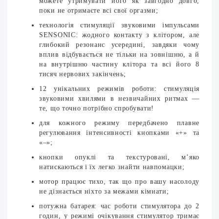
можете утримувати його як завгодно довго,
поки не отримаєте всі свої оргазми;
технологія стимуляції звуковими імпульсами
SENSONIC: жодного контакту з клітором, але
глибокий резонанс усередині, завдяки чому
вплив відбувається не тільки на зовнішню, а й
на внутрішню частину клітора та всі його 8
тисяч нервових закінчень;
12 унікальних режимів роботи: стимуляція
звуковими хвилями в незвичайних ритмах —
те, що точно потрібно спробувати!
для кожного режиму передбачено плавне
регулювання інтенсивності кнопками «+» та
«–»;
кнопки опуклі та текстуровані, м’яко
натискаються і їх легко знайти навпомацки;
мотор працює тихо, так що про вашу насолоду
не дізнається ніхто за межами кімнати;
потужна батарея: час роботи стимулятора до 2
годин, у режимі очікування стимулятор тримає