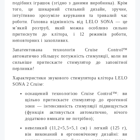
подібних іграшок (згідно з даними виробника). Крім
того, це шикарний стильний дизайн, зручне,
інтуїтивно зрозуміле керування та тривалий час
роботи. Головна відмінність від LELO SONA — це
м’який розтруб, який можна особливо сильно
притиснути до клітора, і 12 режимів роботи,
неповторних і захопливих.
Запатентована технологія Cruise Control™
автоматично збільшує потужність стимуляції, коли ви
сильніше притискаєте стимулятор до заповітної
перлинки!
Характеристики звукового стимулятора клітора LELO
SONA 2 Cruise:
оснащений технологією Cruise Control™: ви
щільно притискаєте стимулятор до ерогенної
зони — інтенсивність стимуляції підвищується
(функція активується автоматично, нічого
додатково вмикати не потрібно);
невеликий (11,2×5,5×5,1 см) і легкий (125 г),
він виконаний в ергономічному дизайні: ви