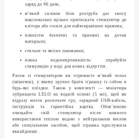
заряд до 90 днів;
м’який силікон біля розтруба дає змогу
максимально щільно притискати стимулятор до
клітора або сосків для найяскравіших вражень;
повністю безпечні та приємні на дотик
матеріали;
стильне та якісне паковання;
повна водонепроникність: спробуйте
стимуляцію у воді для нових відчуттів.
Разом зі стимулятором ви отримаєте м’який чохол
(мішечок), у якому зручно брати іграшку із собою в
будь-які поїздки. Також у комплекті — мініатюра
лубриканта LELO на водній основі (5 мл), щоб ви
відразу могли розпочати гру, зарядний USB-кабель,
інструкція та гарантійна картка. Обов’язково
очищайте свій стимулятор після кожного
використання теплою водою з нейтральним милом
або спеціальним засобом, щоб іграшка прослужила
якнайдовше.