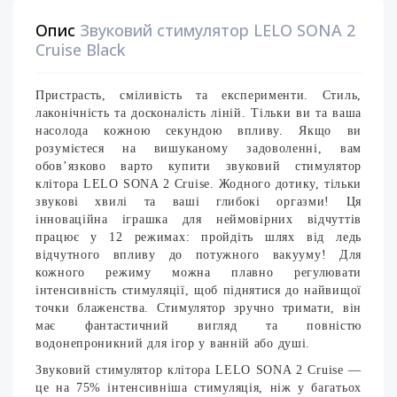
Опис
Звуковий стимулятор LELO SONA 2
Cruise Black
Пристрасть, сміливість та експерименти. Стиль,
лаконічність та досконалість ліній. Тільки ви та ваша
насолода кожною секундою впливу. Якщо ви
розумієтеся на вишуканому задоволенні, вам
обов’язково варто купити звуковий стимулятор
клітора LELO SONA 2 Cruise. Жодного дотику, тільки
звукові хвилі та ваші глибокі оргазми! Ця
інноваційна іграшка для неймовірних відчуттів
працює у 12 режимах: пройдіть шлях від ледь
відчутного впливу до потужного вакууму! Для
кожного режиму можна плавно регулювати
інтенсивність стимуляції, щоб піднятися до найвищої
точки блаженства. Стимулятор зручно тримати, він
має фантастичний вигляд та повністю
водонепроникний для ігор у ванній або душі.
Звуковий стимулятор клітора LELO SONA 2 Cruise —
це на 75% інтенсивніша стимуляція, ніж у багатьох